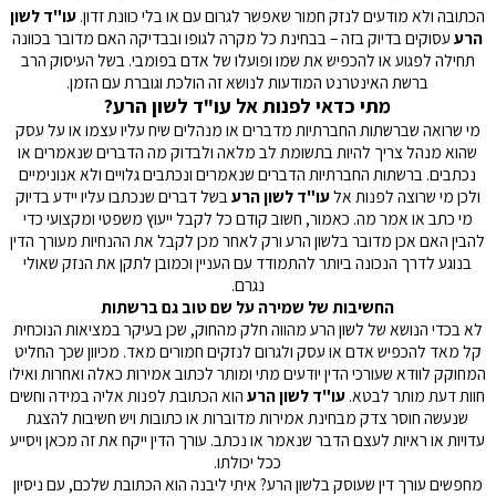
הכתובה ולא מודעים לנזק חמור שאפשר לגרום עם או בלי כוונת זדון.
עו"ד לשון
ל
הרע
עסוקים בדיוק בזה – בבחינת כל מקרה לגופו ובבדיקה האם מדובר בכוונה
תחילה לפגוע או להכפיש את שמו ופועלו של אדם בפומבי. בשל העיסוק הרב
ברשת האינטרנט המודעות לנושא זה הולכת וגוברת עם הזמן.
מתי כדאי לפנות אל עו"ד לשון הרע?
מי שרואה שברשתות החברתיות מדברים או מנהלים שיח עליו עצמו או על עסק
פ
שהוא מנהל צריך להיות בתשומת לב מלאה ולבדוק מה הדברים שנאמרים או
נכתבים. ברשתות החברתיות הדברים שנאמרים ונכתבים גלויים ולא אנונימיים
הצ
ולכן מי שרוצה לפנות אל
עו"ד לשון הרע
בשל דברים שנכתבו עליו יידע בדיוק
כא
מי כתב או אמר מה. כאמור, חשוב קודם כל לקבל ייעוץ משפטי ומקצועי כדי
להבין האם אכן מדובר בלשון הרע ורק לאחר מכן לקבל את ההנחיות מעורך הדין
בנוגע לדרך הנכונה ביותר להתמודד עם העניין וכמובן לתקן את הנזק שאולי
נגרם.
החשיבות של שמירה על שם טוב גם ברשתות
א
לא בכדי הנושא של לשון הרע מהווה חלק מהחוק, שכן בעיקר במציאות הנוכחית
לא
קל מאד להכפיש אדם או עסק ולגרום לנזקים חמורים מאד. מכיוון שכך החליט
המחוקק לוודא שעורכי הדין יודעים מתי ומותר לכתוב אמירות כאלה ואחרות ואילו
מל
ם
חוות דעת מותר לבטא.
עו"ד לשון הרע
הוא הכתובת לפנות אליה במידה וחשים
ע
שנעשה חוסר צדק מבחינת אמירות מדוברות או כתובות ויש חשיבות להצגת
עדויות או ראיות לעצם הדבר שנאמר או נכתב. עורך הדין ייקח את זה מכאן ויסייע
ה
ככל יכולתו.
מחפשים עורך דין שעוסק בלשון הרע? איתי ליבנה הוא הכתובת שלכם, עם ניסיון