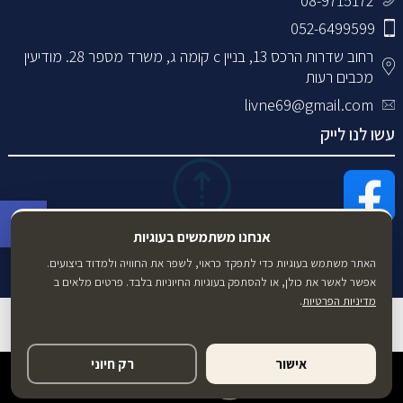
08-9715172
052-6499599
רחוב שדרות הרכס 13, בניין c קומה ג, משרד מספר 28. מודיעין
מכבים רעות
livne69@gmail.com
עשו לנו לייק
פתח סרגל 
אנחנו משתמשים בעוגיות
האתר משתמש בעוגיות כדי לתפקד כראוי, לשפר את החוויה ולמדוד ביצועים.
אפשר לאשר את כולן, או להסתפק בעוגיות החיוניות בלבד. פרטים מלאים ב
מדיניות הפרטיות
.
מדיניות פרטיות
תנאי שימוש
הצהרת נגישות
|
|
אישור
רק חיוני