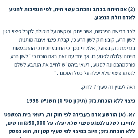
(2) אם היתה בכתב והכתב עשוי היה, לפי הנסיבות להגיע
לאדם זולת הנפגע.
לצד דרישת הפרסום, אשר ייתכן ומקשה על היכולת לקבל פיצוי בגין
לשון הרע, קובע חוק לשון הרע כי, קבלת פיצוי איננה מותנית
בגרימת נזק בפועל, אלא די בכך כי התובע יוכיח כי ההתבטאות
הייתה עלולה לפגוע בו. אך יחד עם זאת באם הוכח כי "לשון הרע
פורסמהבכוונה לפגוע , רשאי ביהמ"ש לחייב את הנתבע לשלם
לנפגע פיצוי שלא יעלה על כפל הסכום .."
ראה לעניין זה סעיף 7 לחוק.
פיצוי ללא הוכחת נזק (תיקון מס' 6) תשנ"ט-1998
7א. (א) הורשע אדם בעבירה לפי חוק זה, רשאי בית המשפט
לחייבו לשלם לנפגע פיצוי שלא יעלה על ₪50,000 חדשים,
ללא הוכחת נזק; חיוב בפיצוי לפי סעיף קטן זה, הוא כפסק