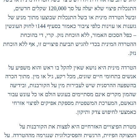
התנכלות פיצוי שלא יעלה על סך
120,000
שקלים חדשים
,
ובשל הטרדה מינית או בשל התנכלות שבוצעו מתוך מניע של
גזענות או עוינות כלפי ציבור כאמור בסעיף
144
ו לחוק העונשין
– כפל הסכום האמור
,
ללא הוכחת נזק
.
קרי
,
די בהוכחת
ההטרדה המינית בכדי להגיש תביעת פיצויים זו
,
אף ללא הוכחת
נזק
.
הטרדה מינית היא נושא שאין להקל בו ראש והוא משפיע על
אנשים בתחומי חיים שונים
,
מכל רקע
,
גיל או מין
.
מתוך הכרה
בהשפעה ההרסנית שיש לעבירות מין על הקורבנות
,
ובידיעה
שהמון מקרים אינם מסתיימים בעונש הולם או כל עונש עבור
הנאשם
,
המערכת המשפטית מספקת אפיקים לפיצוי אזרחי
כאמצעי לחיפוש צדק ותיקון
.
מטרת הפיצויים האזרחיים היא לפצות את הקורבנות על
המצוקה הפיזית
,
הרגשית והפסיכולוגית שנגרמה מההטרדה
.
על