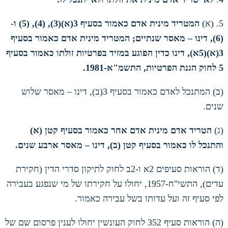
5. (
א
)
המטריד מינית אדם כאמור בסעיף
3(
א
)(3), (4), (5)
ו
-
(6),
דינו – מאסר שנתיים
;
המטריד מינית אדם כאמור בסעיף
3(
א
)(5
א
),
דינו כדין הפוגע במזיד בפרטיות זולתו כאמור בסעיף
5
לחוק הגנת הפרטיות
,
התשמ
"
א
-1981.
(
ב
)
המתנכל לאדם כאמור בסעיף
3(
ב
),
דינו – מאסר שלוש
שנים
.
(
ג
)
הטריד אדם מינית אדם אחר כאמור בסעיף קטן
(
א
)
והתנכל לו כאמור בסעיף קטן
(
ב
),
דינו – מאסר ארבע שנים
.
(
ד
)
הוראות סעיפים
2
א ו
-2
ב לחוק לתיקון סדרי הדין
(
חקירת
עדים
),
התשי
"
ח
-1957,
יחולו על חקירתו של מי שנפגע בעבירה
לפי סעיף זה ועל עדותו בשל עבירה כאמור
.
(
ה
)
הוראות סעיף
352
לחוק העונשין יחולו לענין פרסום שם של