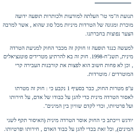
תנועת ה
"
מי טו"
העלתה למודעות ולכותרות תופעה ידועה
מוכרת ומגונה של הטרדות מיניות מכל סוג שהוא
,
אשר למרבה
הצער נפוצות בחברתנו
.
למעשה כנגד תופעה זו חוקק זה מכבר החוק למניעת הטרדה
מינית
,
תשנ
"
ח
-1998.
חוק זה בא להרתיע מטרידים פוטנציאלים
,
וכן לא פחות חשוב הוא לפצות את קורבנות העבירה קרי
המוטרדים
/
מוטרדות
.
ע
"
פ מטרות החוק
,
כבר בסעיף
1
נקבע כי
:
חוק זה מטרתו
לאסור הטרדה מינית כדי להגן על כבודו של
אדם
,
על חירותו
ועל פרטיותו
,
וכדי לקדם שוויון בין המינים
".
יודגש וייכתב כי
החוק אוסר הטרדה מינית
(
האיסור תקף לשני
המינים
),
וכל זאת בכדי להגן על כבוד
האדם
,
חירותו
ופרטיותו
.