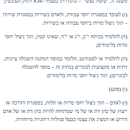
משנה זו
, "
טיפול נפשי
" –
כהגדרתו בסעיף
347
א לחוק העונשין
;
(
ג
)
לעובד במסגרת יחסי עבודה
,
ולאדם בשירות במסגרת שירות
– תוך ניצול מרות ביחסי עבודה או בשירות
.
(
ד
)
לתלמיד בכיתה י
"
ב
,
י
"
ג או י
"
ד
,
שאינו קטין
,
תוך ניצול יחסי
מרות בלימודים
;
(
ה
)
לתלמיד או לסטודנט
,
הלומד במוסד המקנה השכלה עיונית
,
דתית או מקצועית לבוגרים
(
בחוק זה – מוסד להשכלה
לבוגרים
),
תוך ניצול יחסי מרות בלימודים
.
(
ו
) (
פקע
)
(
ז
)
לאדם – תוך ניצול יחסי מרות או תלות
,
במסגרת הדרכה או
ייעוץ של כהן דת או של מי שמתחזה להיות כהן דת או של אדם
הידוע או המציג את עצמו כבעל סגולות רוחניות מיוחדות
.