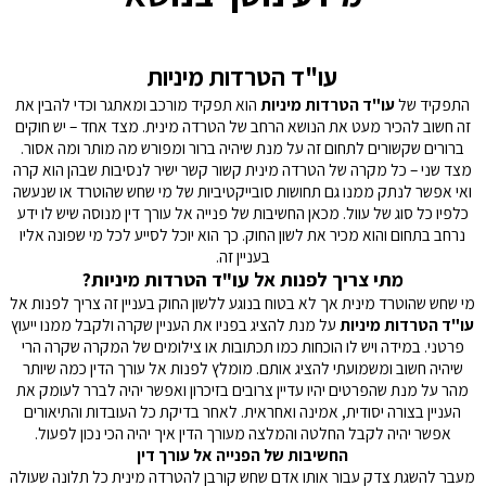
ל
ץ
ה