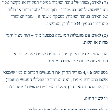
(
ח
)
לאדם
,
מצדו של עובד הציבור במילוי תפקידו או בקשר אליו
ותוך שימוש לרעה בסמכותו – תוך ניצול יחסי מרות או תלות
של האדם בעובד הציבור
;
בפסקת משנה זו
, "
עובד הציבור
" –
כהגדרתו בסעיף
34
כד לחוק העונשין
.
(
ט
)
לאדם עם מוגבלות המועסק במפעל מוגן – תוך ניצול יחסי
מרות או תלות
.
אכן החוק
מגדיר באופן מפורט סוגים שונים של מצבים או
סיטואציות שונות של הטרדה מינית
.
בסעיפים
4,5,6
מגדיר החוק את העונשים הכרוכים במי שימצא
אשם בהטרדה מינית
,
ואת המחיר הן הפלילי העונשי
(
מאסר
),
וכן את המחיר האזרחי
(
תשלום הפיצויים למוטרד
/
מוטרדת
).
וזו לשון החוק
:
4.
לא יטריד אדם מינית את זולתו ולא יתנכל לו
.