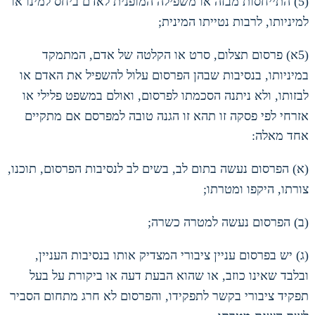
(5)
התייחסות מבזה או משפילה המופנית לאדם ביחס למינו או
למיניותו
,
לרבות נטייתו המינית
;
(5
א
)
פרסום תצלום
,
סרט או הקלטה של אדם
,
המתמקד
במיניותו
,
בנסיבות שבהן הפרסום עלול להשפיל את האדם או
לבזותו
,
ולא ניתנה הסכמתו לפרסום
,
ואולם במשפט פלילי או
אזרחי לפי פסקה זו תהא זו הגנה טובה למפרסם אם מתקיים
אחד מאלה
:
(
א
)
הפרסום נעשה בתום לב
,
בשים לב לנסיבות הפרסום
,
תוכנו
,
צורתו
,
היקפו ומטרתו
;
(
ב
)
הפרסום נעשה למטרה כשרה
;
(
ג
)
יש בפרסום עניין ציבורי המצדיק אותו בנסיבות העניין
,
ובלבד שאינו כוזב
,
או שהוא הבעת דעה או ביקורת על בעל
תפקיד ציבורי בקשר לתפקידו
,
והפרסום לא חרג מתחום הסביר