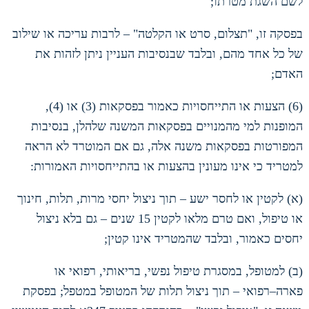
לשם השגת מטרתו
;
בפסקה זו
, "
תצלום
,
סרט או הקלטה
" –
לרבות עריכה או שילוב
של כל אחד מהם
,
ובלבד שבנסיבות העניין ניתן לזהות את
האדם
;
(6)
הצעות או התייחסויות כאמור בפסקאות
(3)
או
(4),
המופנות למי מהמנויים בפסקאות המשנה שלהלן
,
בנסיבות
המפורטות בפסקאות משנה אלה
,
גם אם המוטרד לא הראה
למטריד כי אינו מעונין בהצעות או בהתייחסויות האמורות
:
(
א
)
לקטין או לחסר ישע – תוך ניצול יחסי מרות
,
תלות
,
חינוך
או טיפול
,
ואם טרם מלאו לקטין
15
שנים – גם בלא ניצול
יחסים כאמור
,
ובלבד שהמטריד אינו קטין
;
(
ב
)
למטופל
,
במסגרת טיפול נפשי
,
בריאותי
,
רפואי או
פארה
–
רפואי – תוך ניצול תלות של המטופל במטפל
;
בפסקת