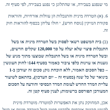
מי שנפגע בעבירה
,
או שהתלונן כי נפגע בעבירה
,
לפי סעיף זה
.
6. (
א
)
הטרדה מינית והתנכלות הן עוולות אזרחיות
,
והוראות
פקודת הנזיקין
[
נוסח חדש
],
י
חולו עליהן בכפוף להוראות חוק
זה
.
(
ב
)
בית המשפט רשאי לפסוק בשל הטרדה מינית או בשל
התנכלות פיצוי שלא יעלה על סך
120,000
שקלים חדשים
,
ובשל הטרדה מינית או בשל התנכלות שבוצעו מתוך מניע של
גזענות או עוינות כלפי ציבור כאמור בסעיף
144
ו לחוק העונשין
– כפל הסכום האמור
,
ללא הוכחת נזק
;
סכום זה יעודכן ב
-1
בינואר של כל שנה
(
בסעיף זה – יום העדכון
),
בהתאם לשיעור
עליית המדד החדש לעומת המדד הבסיסי והודעה על הסכום
המעודכן תפורסם ברשומות
;
לענין סעיף קטן זה.
אכן
,
המחוקק נתן את האפשרות למוטרד
/
מוטרדת מינית
להגיש תביעה אזרחית ולדרוש פיצוי בשל הטרדה מינית או בשל