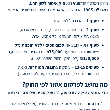
החוק המרכזי הרלוונטי הוא
חוק איסור לשון הרע,
תשכ"ה-1965
, הכולל בין השאר את הסעיפים החשובים הבאים:
סעיף 1
– הגדרת "לשון הרע".
סעיף 2
– פרסום: לרבות בע"פ, בכתב, באינטרנט,
באמצעות צילום, תנועה או כל אמצעי אחר.
סעיף 7א
– קובע את
סכום הפיצוי ללא הוכחת נזק
,
אשר עומד כיום על
עד ₪75,000
, ובמקרים חמורים –
עד
₪150,000
(לפי תיקון החוק משנת 2021).
סעיפים 13-15
– עוסקים ב
הגנות המותרות
(אמת
בפרסום, תום לב, חובה מוסרית/חוקית לפרסם ועוד).
מה נחשב לפרסום אסור לפי החוק?
כדי שתהיה עילה לתביעה, נדרש להוכיח שלושה רכיבים:
פרסום
– דבר שנאמר או נכתב לאחרים (אפילו אדם אחד