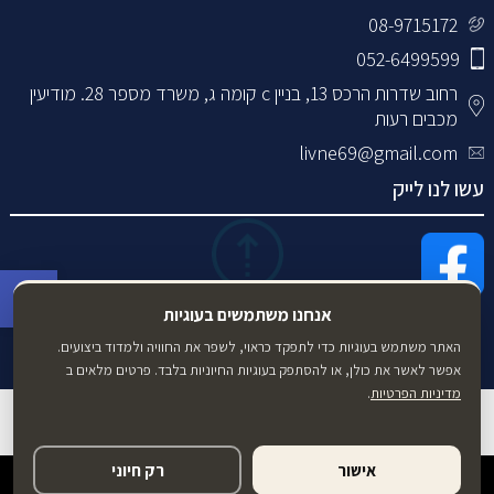
08-9715172
052-6499599
רחוב שדרות הרכס 13, בניין c קומה ג, משרד מספר 28. מודיעין
מכבים רעות
livne69@gmail.com
עשו לנו לייק
פתח סרגל 
אנחנו משתמשים בעוגיות
האתר משתמש בעוגיות כדי לתפקד כראוי, לשפר את החוויה ולמדוד ביצועים.
אפשר לאשר את כולן, או להסתפק בעוגיות החיוניות בלבד. פרטים מלאים ב
מדיניות הפרטיות
.
מדיניות פרטיות
תנאי שימוש
הצהרת נגישות
|
|
אישור
רק חיוני