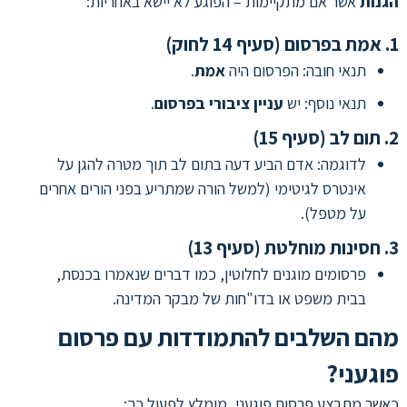
הגנות
אשר אם מתקיימות – הפוגע לא יישא באחריות:
1. אמת בפרסום (סעיף 14 לחוק)
תנאי חובה: הפרסום היה
אמת
.
תנאי נוסף: יש
עניין ציבורי בפרסום
.
2. תום לב (סעיף 15)
לדוגמה: אדם הביע דעה בתום לב תוך מטרה להגן על
אינטרס לגיטימי (למשל הורה שמתריע בפני הורים אחרים
על מטפל).
3. חסינות מוחלטת (סעיף 13)
פרסומים מוגנים לחלוטין, כמו דברים שנאמרו בכנסת,
בבית משפט או בדו"חות של מבקר המדינה.
מהם השלבים להתמודדות עם פרסום
פוגעני?
כאשר מתבצע פרסום פוגעני, מומלץ לפעול כך: