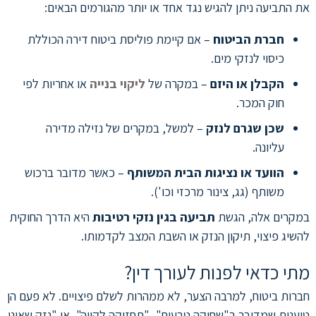
את התביעה ניתן להגיש נגד אחד או יותר מהגורמים הבאים:
חברת הביטוח
– אם קיימת פוליסת ביטוח דירה הכוללת
כיסוי לנזקי מים.
הקבלן או היזם
– במקרה של
ליקוי בנייה
או אחריות לפי
חוק המכר.
שכן שגרם לנזק
– למשל, במקרים של נזילה מדירה
עליונה.
הוועד או נציגות הבית המשותף
– כאשר מדובר ברכוש
משותף (גג, צינור מרכזי וכו').
במקרים אלה, הגשת
תביעה בגין נזקי רטיבות
היא הדרך החוקית
להשיג פיצוי, תיקון הנזק או השבת המצב לקדמותו.
מתי כדאי לפנות לעורך דין?
חברות ביטוח, למרבה הצער, לא ממהרות לשלם פיצויים. לא פעם הן
טוענות שמדובר ב"שחיקה טבעית", "תחזוקה לקויה", או "נזק שאינו