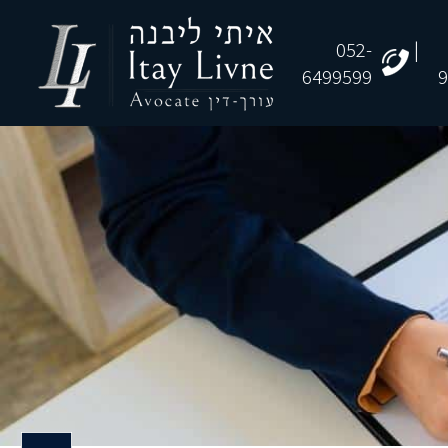
052-
|
6499599
9